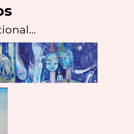
os
ional...