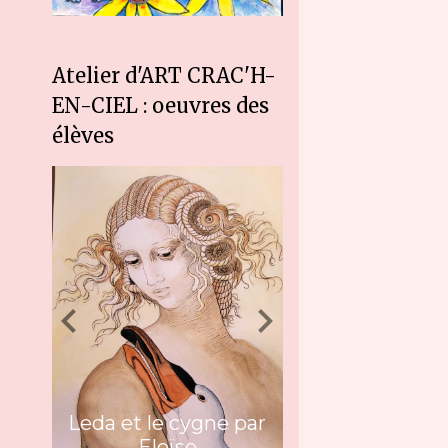
Atelier d'ART CRAC'H-
EN-CIEL : oeuvres des
élèves
Leda et le cygne par
Eloïse