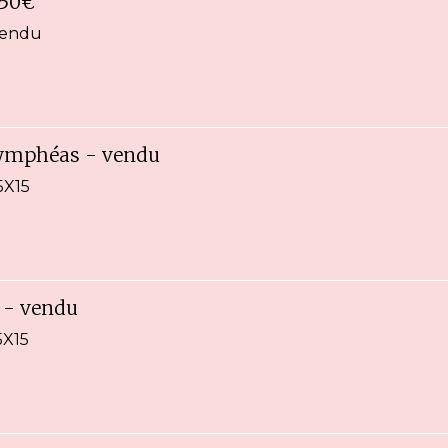
 50€
vendu
 nymphéas - vendu
5X15
u - vendu
5X15