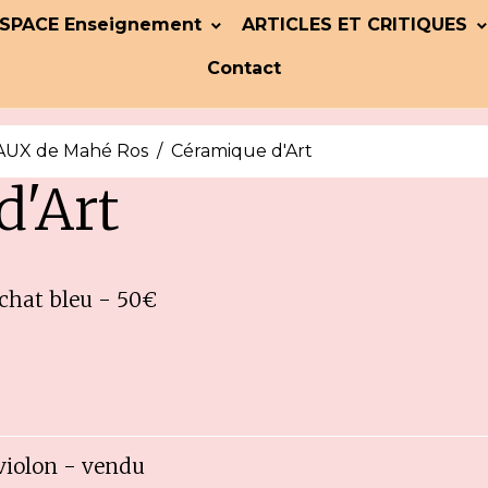
SPACE Enseignement
ARTICLES ET CRITIQUES
Contact
UX de Mahé Ros
Céramique d'Art
d'Art
 chat bleu - 50€
violon - vendu