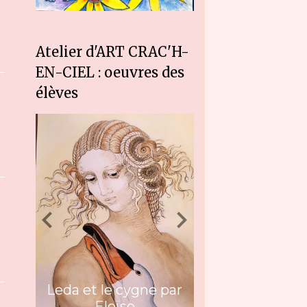
Atelier d'ART CRAC'H-
EN-CIEL : oeuvres des
élèves
Leda et le cygne par
Eloïse