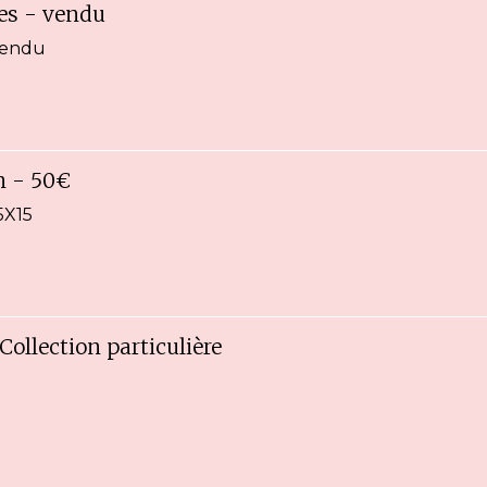
ges - vendu
vendu
on - 50€
5X15
-Collection particulière