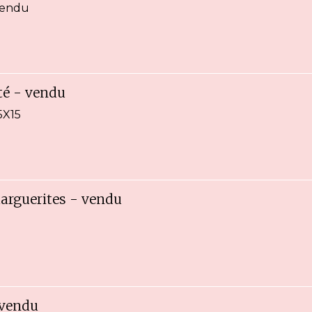
vendu
té - vendu
5X15
marguerites - vendu
-vendu