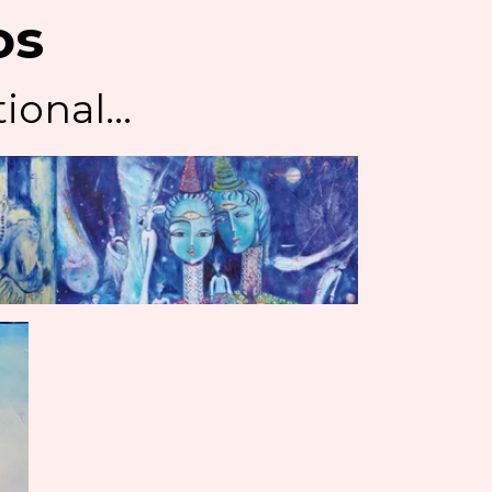
os
ional...