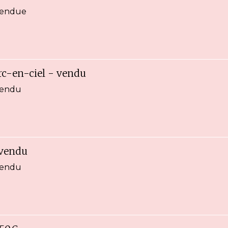
 vendue
rc-en-ciel - vendu
vendu
- vendu
vendu