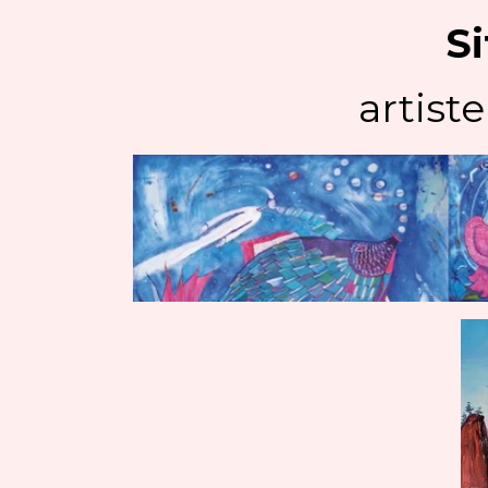
Si
artiste