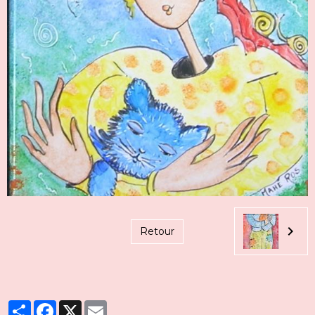
Retour
Partager
Facebook
X
Email