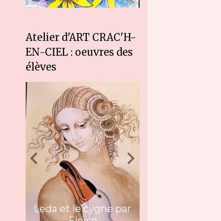
Atelier d'ART CRAC'H-
EN-CIEL : oeuvres des
élèves
Leda et le cygne par
Eloïse