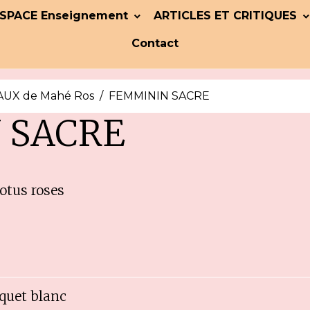
SPACE Enseignement
ARTICLES ET CRITIQUES
Contact
UX de Mahé Ros
FEMMININ SACRE
 SACRE
otus roses
quet blanc