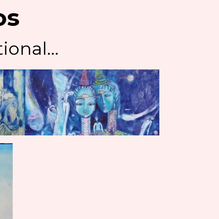
os
ional...