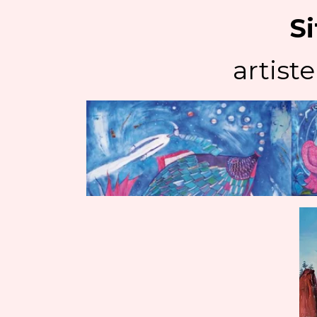
Si
artiste