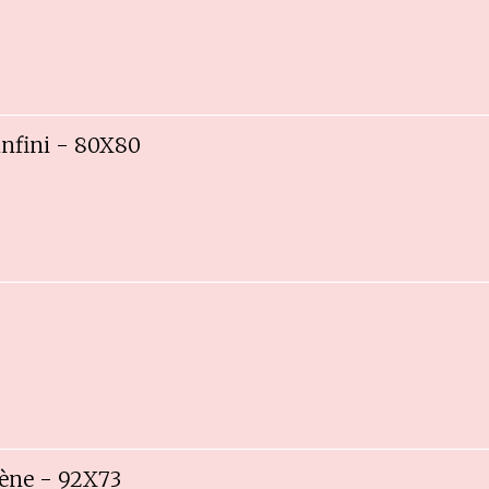
'infini - 80X80
ène - 92X73