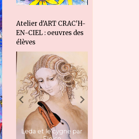
Atelier d'ART CRAC'H-
EN-CIEL : oeuvres des
élèves
Leda et le cygne par
Eloïse