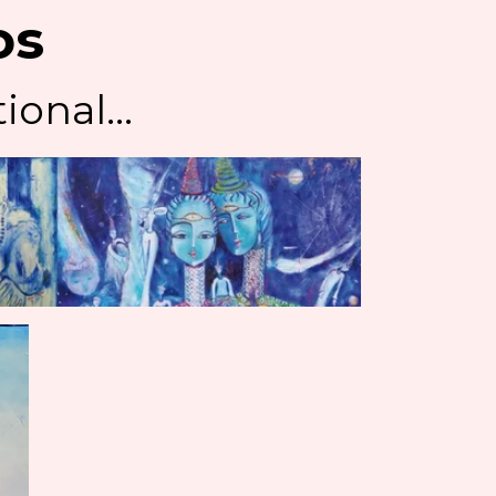
os
ional...