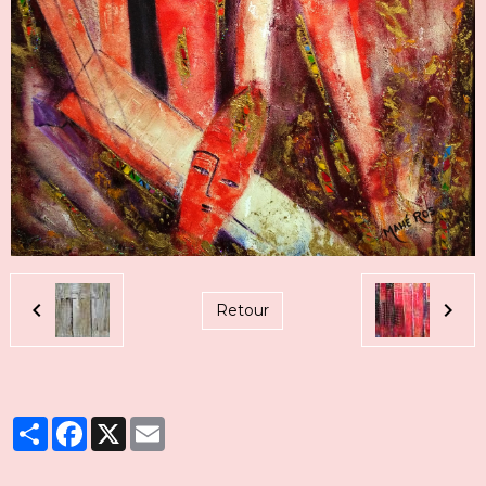
Retour
Partager
Facebook
X
Email