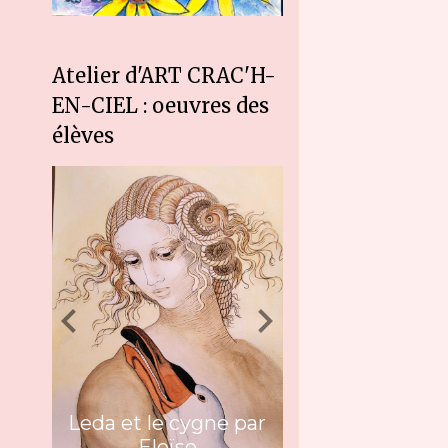
Atelier d'ART CRAC'H-
EN-CIEL : oeuvres des
élèves
Leda et le cygne par
Eloïse