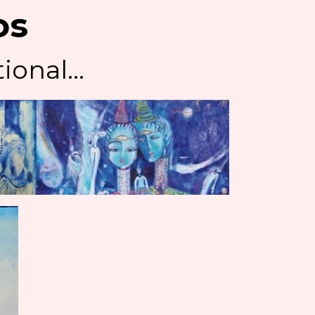
os
ional...